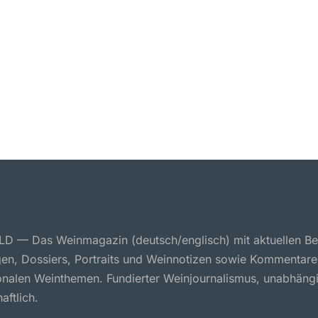
 — Das Weinmagazin (deutsch/englisch) mit aktuellen Ber
en, Dossiers, Portraits und Weinnotizen sowie Kommentare
ionalen Weinthemen. Fundierter Weinjournalismus, unabhäng
aftlich.