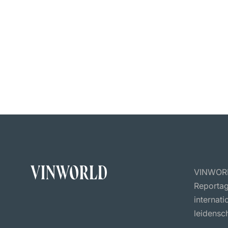
VINWORLD
Reportag
internat
leidensch