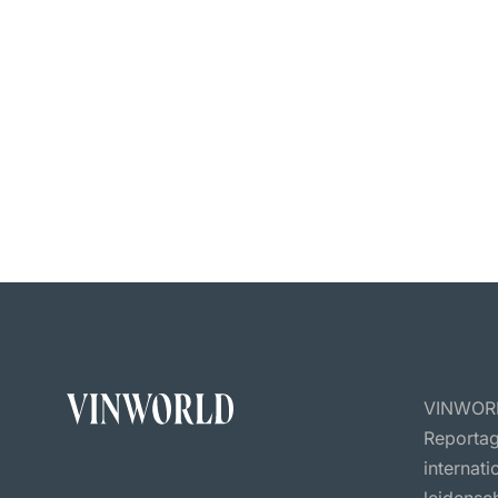
VINWORLD
Reportag
internat