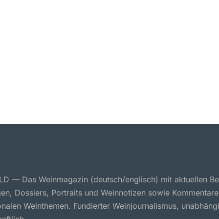
 — Das Weinmagazin (deutsch/englisch) mit aktuellen Ber
en, Dossiers, Portraits und Weinnotizen sowie Kommentare
ionalen Weinthemen. Fundierter Weinjournalismus, unabhäng