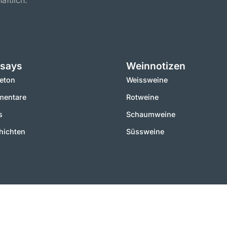
aftlich.
says
Weinnotizen
leton
Weissweine
entare
Rotweine
s
Schaumweine
hichten
Süssweine