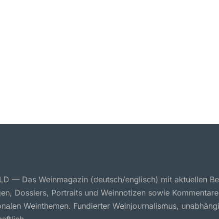
 — Das Weinmagazin (deutsch/englisch) mit aktuellen Ber
en, Dossiers, Portraits und Weinnotizen sowie Kommentare
ionalen Weinthemen. Fundierter Weinjournalismus, unabhäng