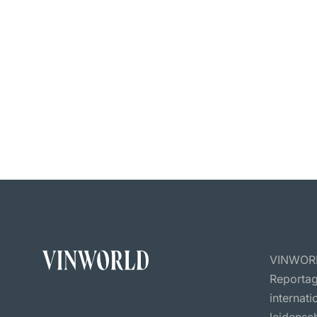
VINWORLD
Reportag
internat