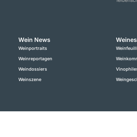
leidensch
Wein News
Weines
Weinportraits
Weinfeuil
Weinreportagen
Weinkomm
Weindossiers
Vinophile
Weinszene
Weingesc
2000 – 2025 © vinworld.net