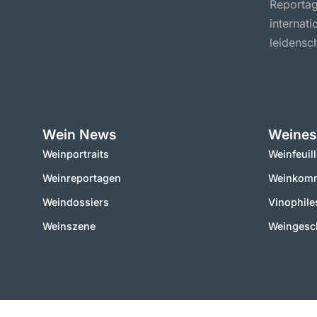
Reportag
internat
leidensch
Wein News
Weines
Weinportraits
Weinfeuil
Weinreportagen
Weinkomm
Weindossiers
Vinophile
Weinszene
Weingesc
2000 – 2025 © vinworld.net