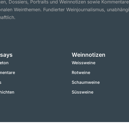
en, Dossiers, Portraits und Weinnotizen sowie Kommentare
ionalen Weinthemen. Fundierter Weinjournalismus, unabhäng
aftlich.
says
Weinnotizen
leton
Weissweine
entare
Rotweine
s
Schaumweine
hichten
Süssweine