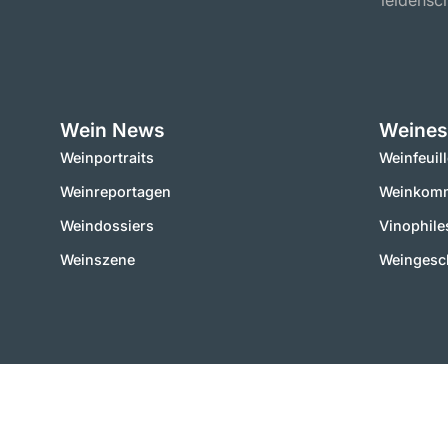
leidensch
Wein News
Weines
Weinportraits
Weinfeuil
Weinreportagen
Weinkomm
Weindossiers
Vinophile
Weinszene
Weingesc
2000 – 2025 © vinworld.net