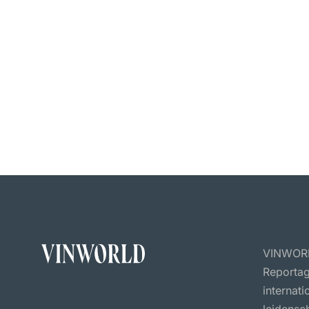
VINWORLD
Reportag
internat