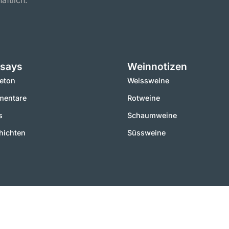
aftlich.
says
Weinnotizen
leton
Weissweine
entare
Rotweine
s
Schaumweine
hichten
Süssweine