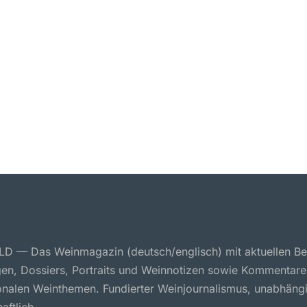
 — Das Weinmagazin (deutsch/englisch) mit aktuellen Ber
en, Dossiers, Portraits und Weinnotizen sowie Kommentare
ionalen Weinthemen. Fundierter Weinjournalismus, unabhäng