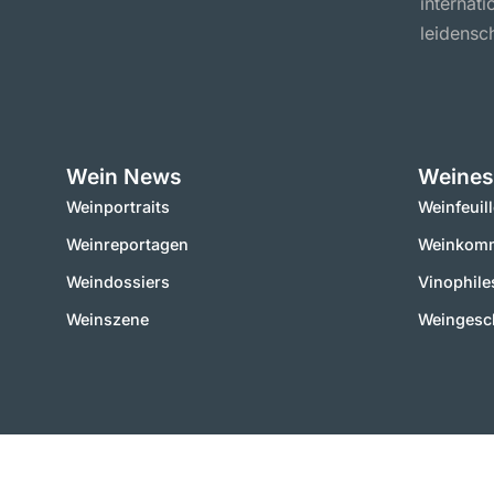
internat
leidensch
Wein News
Weines
Weinportraits
Weinfeuil
Weinreportagen
Weinkomm
Weindossiers
Vinophile
Weinszene
Weingesc
2000 – 2025 © vinworld.net