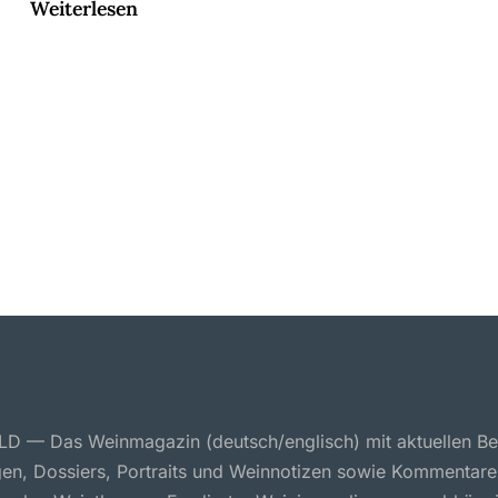
Weiterlesen
 — Das Weinmagazin (deutsch/englisch) mit aktuellen Ber
en, Dossiers, Portraits und Weinnotizen sowie Kommentare