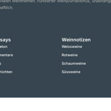
ionalen Weinthemen. Fundierter Weinjournalismus, unabhäng
aftlich.
says
Weinnotizen
leton
Weissweine
entare
Rotweine
s
Schaumweine
hichten
Süssweine