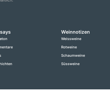
aftlich.
says
Weinnotizen
leton
Weissweine
entare
Rotweine
s
Schaumweine
hichten
Süssweine