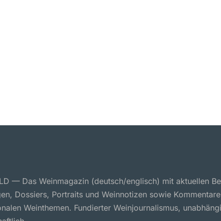
 — Das Weinmagazin (deutsch/englisch) mit aktuellen Ber
en, Dossiers, Portraits und Weinnotizen sowie Kommentare
ionalen Weinthemen. Fundierter Weinjournalismus, unabhäng