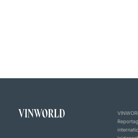
VINWORLD
Reportag
internat