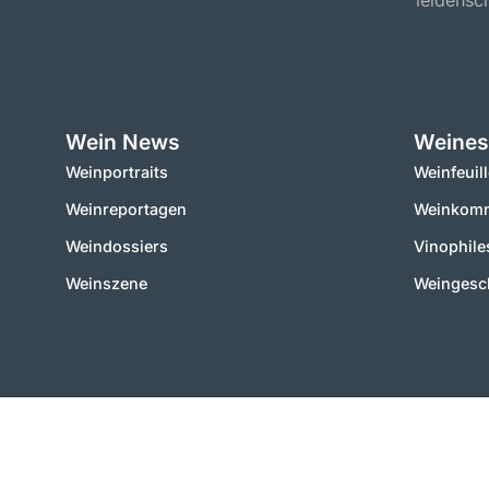
leidensch
Wein News
Weines
Weinportraits
Weinfeuil
Weinreportagen
Weinkomm
Weindossiers
Vinophile
Weinszene
Weingesc
2000 – 2025 © vinworld.net