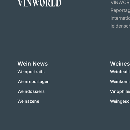
VINWORLD
Reportag
internat
leidensch
Wein News
Weines
Weinportraits
Weinfeuil
Weinreportagen
Weinkomm
Weindossiers
Vinophile
Weinszene
Weingesc