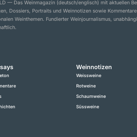
 — Das Weinmagazin (deutsch/englisch) mit aktuellen Ber
en, Dossiers, Portraits und Weinnotizen sowie Kommentare
ionalen Weinthemen. Fundierter Weinjournalismus, unabhäng
aftlich.
says
Weinnotizen
leton
Weissweine
entare
Rotweine
s
Schaumweine
hichten
Süssweine