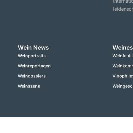
internat
leidensch
Wein News
Weines
Weinportraits
Weinfeuil
Weinreportagen
Weinkomm
Weindossiers
Vinophile
Weinszene
Weingesc
2000 – 2025 © vinworld.net