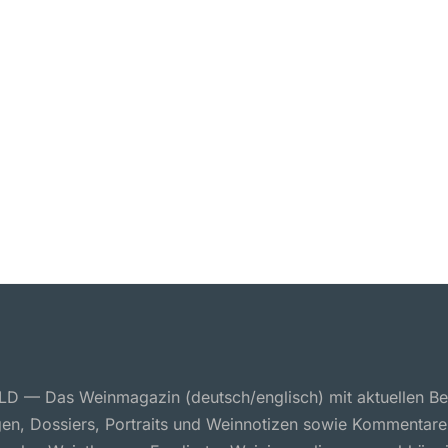
 — Das Weinmagazin (deutsch/englisch) mit aktuellen Ber
en, Dossiers, Portraits und Weinnotizen sowie Kommentare