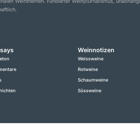
ionalen Weinthemen. Fundierter Weinjournalismus, unabhäng
aftlich.
says
Weinnotizen
leton
Weissweine
entare
Rotweine
s
Schaumweine
hichten
Süssweine