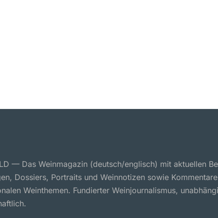
 — Das Weinmagazin (deutsch/englisch) mit aktuellen Ber
en, Dossiers, Portraits und Weinnotizen sowie Kommentare
ionalen Weinthemen. Fundierter Weinjournalismus, unabhäng
aftlich.