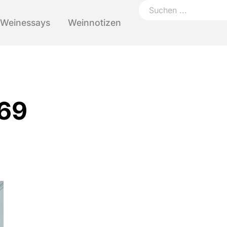
Weinessays
Weinnotizen
69