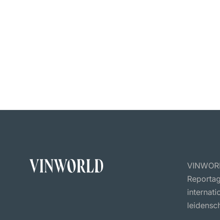
VINWORLD
Reportag
internat
leidensch