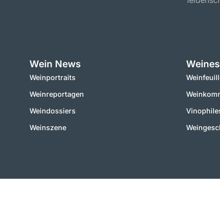
leidensch
Wein News
Weines
Weinportraits
Weinfeuil
Weinreportagen
Weinkomm
Weindossiers
Vinophile
Weinszene
Weingesc
2000 – 2025 © vinworld.net