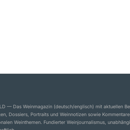
 — Das Weinmagazin (deutsch/englisch) mit aktuellen Ber
en, Dossiers, Portraits und Weinnotizen sowie Kommentare
ionalen Weinthemen. Fundierter Weinjournalismus, unabhäng