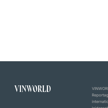
VINWORLD
Reportag
internat