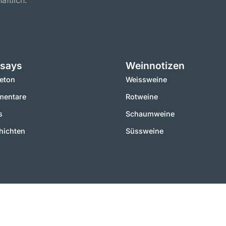
aftlich.
says
Weinnotizen
leton
Weissweine
entare
Rotweine
s
Schaumweine
hichten
Süssweine