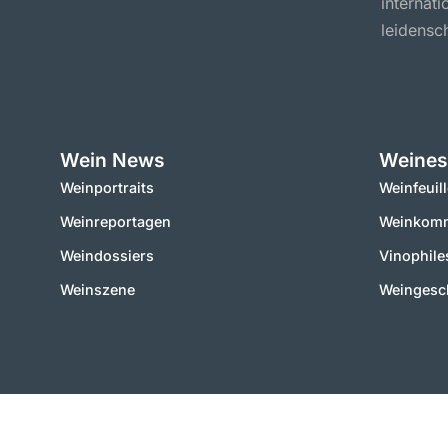
internat
leidensch
Wein News
Weines
Weinportraits
Weinfeuil
Weinreportagen
Weinkomm
Weindossiers
Vinophile
Weinszene
Weingesc
2000 – 2025 © vinworld.net