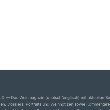
 — Das Weinmagazin (deutsch/englisch) mit aktuellen Ber
en, Dossiers, Portraits und Weinnotizen sowie Kommentare