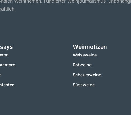
ionalen Weinthemen. Fundierter Weinjournalismus, unabhäng
aftlich.
says
Weinnotizen
leton
Weissweine
entare
Rotweine
s
Schaumweine
hichten
Süssweine