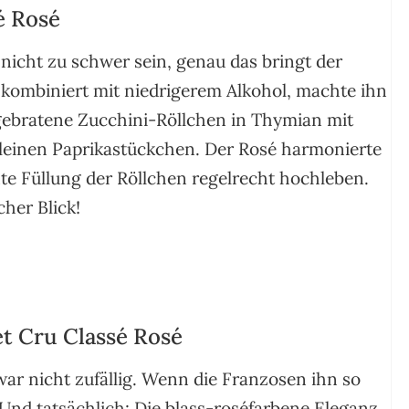
é Rosé
 nicht zu schwer sein, genau das bringt der
 kombiniert mit niedrigerem Alkohol, machte ihn
 gebratene Zucchini-Röllchen in Thymian mit
kleinen Paprikastückchen. Der Rosé harmonierte
te Füllung der Röllchen regelrecht hochleben.
her Blick!
t Cru Classé Rosé
ar nicht zufällig. Wenn die Franzosen ihn so
Und tatsächlich: Die blass-roséfarbene Eleganz,