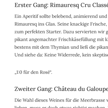
Erster Gang: Rimauresq Cru Class
Ein Aperitif sollte belebend, animierend und
Rimauresq ins Glas. Seine knackige Frische,
zum perfekten Starter. Dazu servierten wir
pikant angemachter Frischkäsefüllung mit 
bestens mit dem Thymian und ließ die pikan
Und siehe da: Keine Widerrede, kein skeptisc
„1:0 für den Rosé“.
Zweiter Gang: Château du Galoupe
Die Wahl dieses Weines für die Meerbrasse w
lieben, muss er doch etwas richtig machen. 