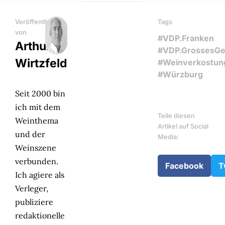
Veröffentlicht
Tags
von
#VDP.Franken
Arthur
#VDP.GrossesG
Wirtzfeld
#Weinverkostun
#Würzburg
Seit 2000 bin
ich mit dem
Teile diesen
Weinthema
Artikel auf Social
und der
Media:
Weinszene
verbunden.
Facebook
T
Ich agiere als
Verleger,
publiziere
redaktionelle