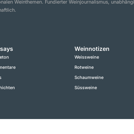
ionalen Weinthemen. Fundierter Weinjournalismus, unabhäng
aftlich.
says
Weinnotizen
leton
Weissweine
entare
Rotweine
s
Schaumweine
hichten
Süssweine