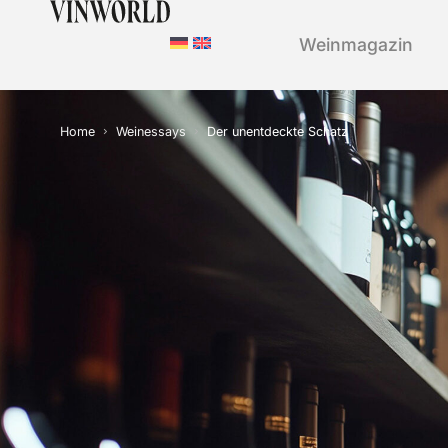
Weinmagazin
Home
Weinessays
Der unentdeckte Schatz