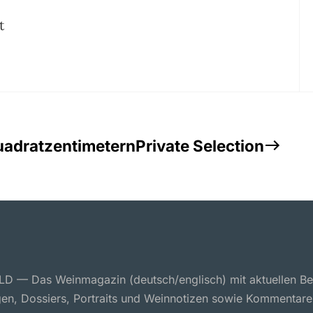
t
Quadratzentimetern
Private Selection
 — Das Weinmagazin (deutsch/englisch) mit aktuellen Ber
en, Dossiers, Portraits und Weinnotizen sowie Kommentare