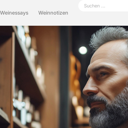
Weinessays
Weinnotizen