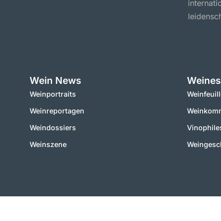
internat
leidensch
Wein News
Weines
Weinportraits
Weinfeuil
Weinreportagen
Weinkomm
Weindossiers
Vinophile
Weinszene
Weingesc
2000 – 2025 © vinworld.net