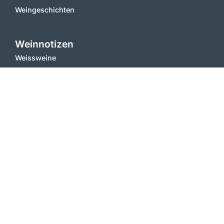
Weingeschichten
Weinnotizen
Weissweine
Rotweine
Schaumweine
Süssweine
Misc
Internas
Kontakt
Allgemeine Geschäftsbedingungen
Impressum