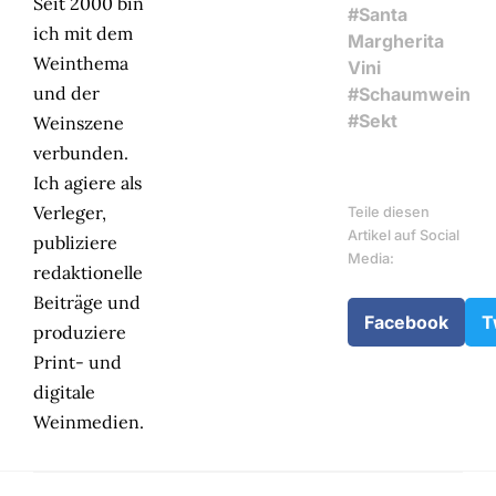
Seit 2000 bin
#Santa
ich mit dem
Margherita
Weinthema
Vini
und der
#Schaumwein
#Sekt
Weinszene
verbunden.
Ich agiere als
Verleger,
Teile diesen
Artikel auf Social
publiziere
Media:
redaktionelle
Beiträge und
Facebook
T
produziere
Print- und
digitale
Weinmedien.