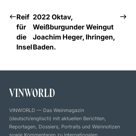
Reif
2022 Oktav,
für
Weißburgunder Weingut
die
Joachim Heger, Ihringen,
Insel
Baden.
VINWORLD — Das Weinmagazin
(deutsch/englisch) mit aktuellen Berichten,
Reportagen, Dossiers, Portraits und Weinnotizen
sowie Kommentaren zu internationalen