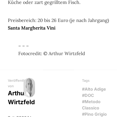
Küche oder zart gegrilltem Fisch.
Preisbereich: 20 bis 26 Euro (je nach Jahrgang)
Santa Margherita Vini
– – –
Fotocredit: © Arthur Wirtzfeld
Veröffentlicht
Tags
von
#Alto Adige
Arthur
#DOC
Wirtzfeld
#Metodo
Classico
#Pino Grigio